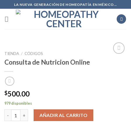
Skip
LA NUEVA GENERACIÓN DE HOMEOPATÍA EN MÉXICO...
to
content
TIENDA
/
CÓDIGOS
Add to
Consulta de Nutricion Online
wishlist
500.00
$
979 disponibles
Consulta de Nutricion Online cantidad
AÑADIR AL CARRITO