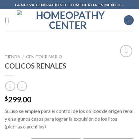
Skip
LA NUEVA GENERACIÓN DE HOMEOPATÍA EN MÉXICO...
to
content
TIENDA
/
GENITOURINARIO
Add to
COLICOS RENALES
wishlist
299.00
$
Su uso se emplea para el control de los cólicos de origen renal,
y en algunos casos para lograr la expulsión de los litos
(piedras o arenillas)