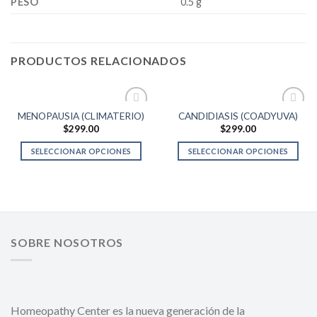
PESO
0.5 g
PRODUCTOS RELACIONADOS
MENOPAUSIA (CLIMATERIO)
CANDIDIASIS (COADYUVA)
Add to
Add to
$
299.00
$
299.00
wishlist
wishlist
SELECCIONAR OPCIONES
SELECCIONAR OPCIONES
SOBRE NOSOTROS
Homeopathy Center es la nueva generación de la